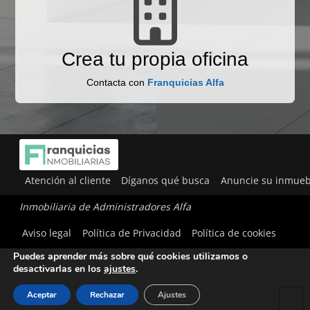
Crea tu propia oficina
Contacta con
Franquicias Alfa
Atención al cliente
Díganos qué busca
Anuncie su inmueb
Inmobiliaria de Administradores Alfa
Utilizamos cookies para ofrecerte la mejor experiencia en
Aviso legal
Política de Privacidad
Política de cookies
nuestra web.
Puedes aprender más sobre qué cookies utilizamos o
desactivarlas en los
ajustes
.
Aceptar
Rechazar
Ajustes