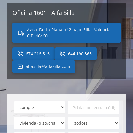
Oficina 1601 - Alfa Silla
Avda. De La Plana nº 2 bajo, Silla, Valencia,
C.P. 46460
674 216 516
644 190 365
alfasilla@alfasilla.com