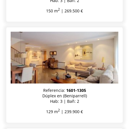
Hab: 3 | Bañ: 2
2
150 m
| 269.500 €
Referencia:
1601-1305
Dúplex en (Beniparrell)
Hab: 3 | Bañ: 2
2
129 m
| 239.900 €