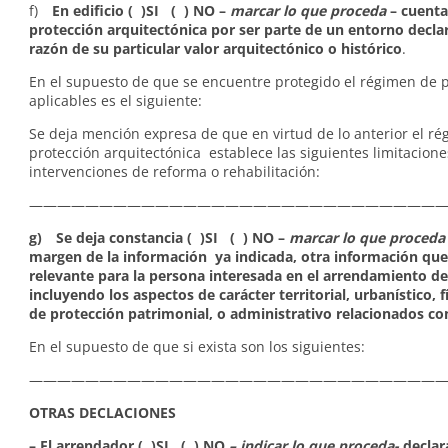
f)
En edificio ( )SI ( ) NO –
marcar lo que proceda
– cuenta
protección arquitectónica por ser parte de un entorno decla
razón de su particular valor arquitectónico o histórico
.
En el supuesto de que se encuentre protegido el régimen de 
aplicables es el siguiente:
Se deja mención expresa de que en virtud de lo anterior el r
protección arquitectónica establece las siguientes limitacione
intervenciones de reforma o rehabilitación:
——————————————————————————————
g) Se deja constancia ( )SI ( ) NO –
marcar lo que proceda
margen de la información ya indicada, otra información que
relevante para la persona interesada en el arrendamiento de 
incluyendo los aspectos de carácter territorial, urbanístico, f
de protección patrimonial, o administrativo relacionados c
En el supuesto de que si exista son los siguientes:
——————————————————————————————
OTRAS DECLACIONES
– El arrendador ( )SI ( ) NO
– indicar lo que proceda-
declar