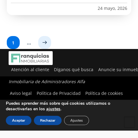
24 mayo, 2026
1
…
Next
Atención al cliente
Díganos qué busca
Anuncie su inmueb
Inmobiliaria de Administradores Alfa
Utilizamos cookies para ofrecerte la mejor experiencia en
Aviso legal
Política de Privacidad
Política de cookies
nuestra web.
Puedes aprender más sobre qué cookies utilizamos o
desactivarlas en los
ajustes
.
Aceptar
Rechazar
Ajustes