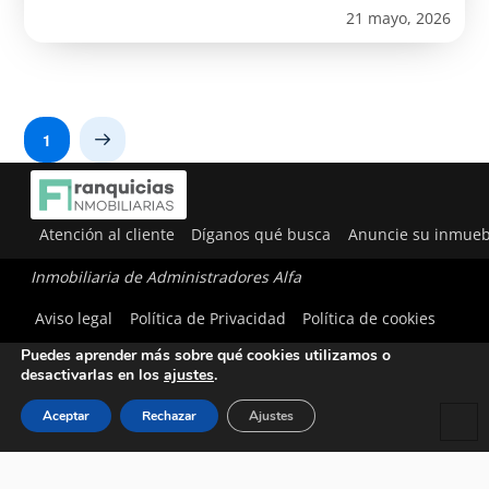
21 mayo, 2026
1
Next
Atención al cliente
Díganos qué busca
Anuncie su inmueb
Inmobiliaria de Administradores Alfa
Utilizamos cookies para ofrecerte la mejor experiencia en
Aviso legal
Política de Privacidad
Política de cookies
nuestra web.
Puedes aprender más sobre qué cookies utilizamos o
desactivarlas en los
ajustes
.
Aceptar
Rechazar
Ajustes