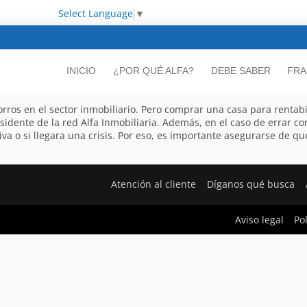
Select Language
▼
INICIO
¿POR QUÉ ALFA?
DEBE SABER
FRA
ros en el sector inmobiliario. Pero comprar una casa para rentabili
sidente de la red Alfa Inmobiliaria. Además, en el caso de errar co
a o si llegara una crisis. Por eso, es importante asegurarse de qu
Atención al cliente
Díganos qué busca
Aviso legal
Po