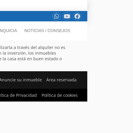
NQUICIA
NOTICIAS / CONSEJOS
zarla a través del alquiler no es
n la inversión, los inmuebles
e la casa está en buen estado o
Anuncie su inmueble
Área reservada
lítica de Privacidad
Política de cookies