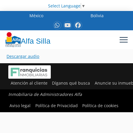
Select Language
▼
México
Bolivia
Alfa Silla
Descargar audio
Atención al cliente
Díganos qué busca
Anuncie su inmueb
Inmobiliaria de Administradores Alfa
Aviso legal
Política de Privacidad
Política de cookies