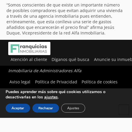
“Somos conscientes de que existe un importante número
de posibles compradores que evitan adquirir una vivienda
a través de una agencia inmobiliaria pues entienden,
erróneamente, que esta conlleva una serie de gastos
añadidos que encarecerán el precio final” afirma Jesús
Duque, Vicepresidente de la red Alfa Inmobiliaria.
Atención al cliente
Díganos qué busca
Anuncie su inmueb
Inmobiliaria de Administradores Alfa
Utilizamos cookies para ofrecerte la mejor experiencia en
Aviso legal
Política de Privacidad
Política de cookies
nuestra web.
Puedes aprender más sobre qué cookies utilizamos o
desactivarlas en los
ajustes
.
Aceptar
Rechazar
Ajustes