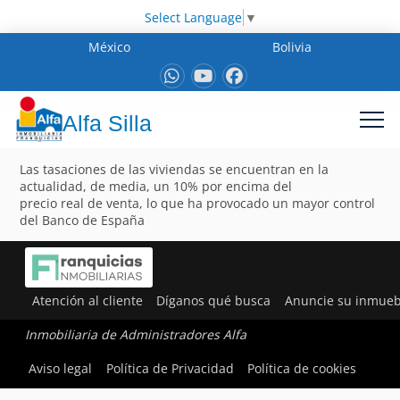
Select Language
▼
México
Bolivia
Alfa Silla
Las tasaciones de las viviendas se encuentran en la
actualidad, de media, un 10% por encima del
precio real de venta, lo que ha provocado un mayor control
del Banco de España
Atención al cliente
Díganos qué busca
Anuncie su inmueb
Inmobiliaria de Administradores Alfa
Aviso legal
Política de Privacidad
Política de cookies