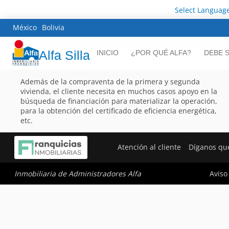
Select Languag
México
Bolivia
Alfa Silla
INICIO
¿POR QUÉ ALFA?
DEBE 
Además de la compraventa de la primera y segunda
vivienda, el cliente necesita en muchos casos apoyo en la
búsqueda de financiación para materializar la operación,
para la obtención del certificado de eficiencia energética,
etc.
Atención al cliente
Díganos qu
Aviso
Inmobiliaria de Administradores Alfa