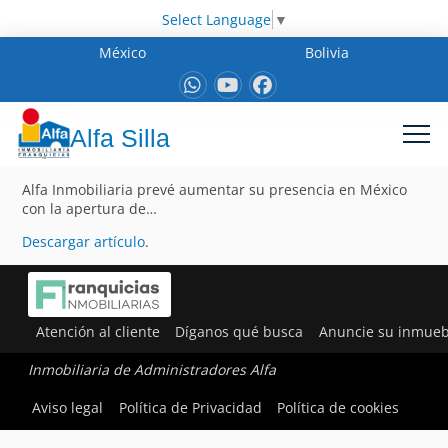
Select Language
▼
México
Bolivia
Alfa Silla
Alfa Inmobiliaria prevé aumentar su presencia en México
con la apertura de…
Descargar artículo
.
Atención al cliente
Díganos qué busca
Anuncie su inmueb
Inmobiliaria de Administradores Alfa
Aviso legal
Política de Privacidad
Política de cookies