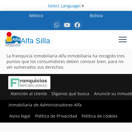
Select Language
▼
México
Bolivia
Alfa Silla
La franquicia inmobiliaria Alfa Inmobiliaria ha recogido tres
puntos que los consumidores deben conocer bien, para no
ver vulnerados sus derechos.
Atención al cliente
Díganos qué busca
Anuncie su inmueb
Inmobiliaria de Administradores Alfa
Aviso legal
Política de Privacidad
Política de cookies