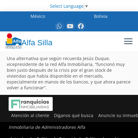
Select Language
▼
México
Bolivia
Alfa Silla
Una alternativa que según recuerda Jesús Duque,
vicepresidente de la red Alfa Inmobiliaria, “funcionó muy
bien justo después de la crisis por el gran stock de
viviendas que había disponible en el mercado,
especialmente en manos de los bancos, y que ahora parece
volver a funcionar”.
Atención al cliente
Díganos qué busca
Anuncie su inmueb
Inmobiliaria de Administradores Alfa