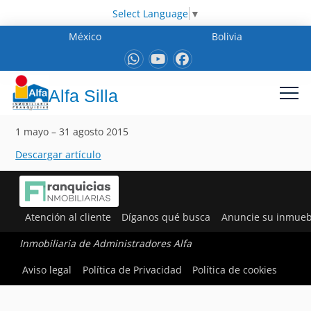
Select Language
▼
México
Bolivia
Alfa Silla
1 mayo – 31 agosto 2015
Descargar artículo
Atención al cliente
Díganos qué busca
Anuncie su inmueb
Inmobiliaria de Administradores Alfa
Aviso legal
Política de Privacidad
Política de cookies