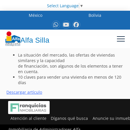
Select Language
▼
México
Bolivia
Alfa Silla
La situación del mercado, las ofertas de viviendas
similares y la capacidad
de financiación, son algunos de los elementos a tener
en cuenta.
10 claves para vender una vivienda en menos de 120
días
Descargar artículo
Atención al cliente
Díganos qué busca
Anuncie su inmueb
Inmobiliaria de Administradores Alfa