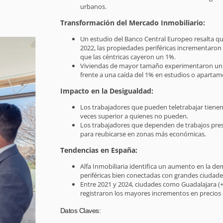
urbanos.
Transformación del Mercado Inmobiliario:
Un estudio del Banco Central Europeo resalta qu
2022, las propiedades periféricas incrementaron
que las céntricas cayeron un 1%.
Viviendas de mayor tamaño experimentaron un 
frente a una caída del 1% en estudios o aparta
Impacto en la Desigualdad:
Los trabajadores que pueden teletrabajar tienen 
veces superior a quienes no pueden.
Los trabajadores que dependen de trabajos prese
para reubicarse en zonas más económicas.
Tendencias en España:
Alfa Inmobiliaria identifica un aumento en la d
periféricas bien conectadas con grandes ciudad
Entre 2021 y 2024, ciudades como Guadalajara (+
registraron los mayores incrementos en precios
Datos Claves: