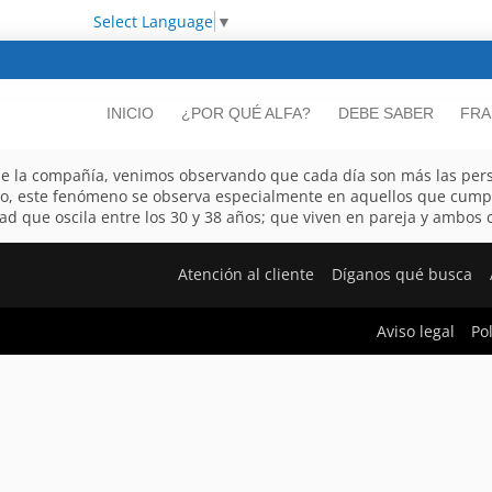
Select Language
▼
INICIO
¿POR QUÉ ALFA?
DEBE SABER
FRA
 de la compañía, venimos observando que cada día son más las per
to, este fenómeno se observa especialmente en aquellos que cumple
d que oscila entre los 30 y 38 años; que viven en pareja y ambos co
Atención al cliente
Díganos qué busca
Aviso legal
Po