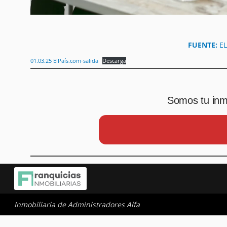
FUENTE:
E
01.03.25 ElPaís.com-salida
Descarga
Somos tu inmo
Inmobiliaria de Administradores Alfa