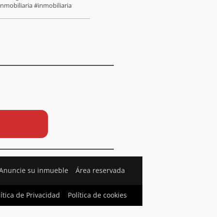
nmobiliaria #inmobiliaria
Anuncie su inmueble
Área reservada
lítica de Privacidad
Política de cookies