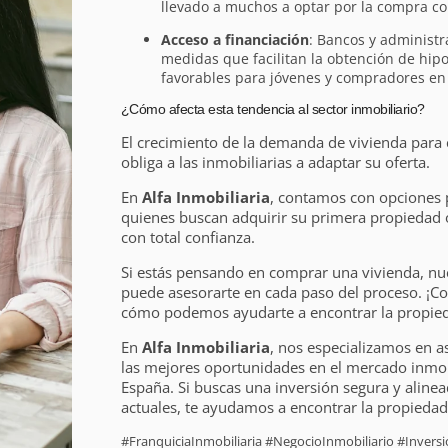
llevado a muchos a optar por la compra co
Acceso a financiación
: Bancos y administ
medidas que facilitan la obtención de hip
favorables para jóvenes y compradores en s
¿Cómo afecta esta tendencia al sector inmobiliario?
El crecimiento de la demanda de vivienda para
obliga a las inmobiliarias a adaptar su oferta.
En
Alfa Inmobiliaria
, contamos con opciones 
quienes buscan adquirir su primera propiedad o
con total confianza.
Si estás pensando en comprar una vivienda, nu
puede asesorarte en cada paso del proceso. ¡C
cómo podemos ayudarte a encontrar la propieda
En
Alfa Inmobiliaria
, nos especializamos en a
las mejores oportunidades en el mercado inmobi
España. Si buscas una inversión segura y alinea
actuales, te ayudamos a encontrar la propiedad 
#FranquiciaInmobiliaria #NegocioInmobiliario #Inver