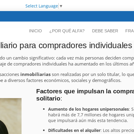
Select Language
▼
INICIO
¿POR QUÉ ALFA?
DEBE SABER
FRA
iario para compradores individuales
o un cambio significativo: cada vez más personas deciden compr
ntaje de compradores individuales ha aumentado en los últimos a
nsacciones
inmobiliarias
son realizadas por un solo titular, lo q
 a diversos factores económicos, sociales y demográficos.
Factores que impulsan la compra
solitario
:
Aumento de los hogares unipersonales
: 
habrá más de 7,7 millones de hogares uni
que impulsará aún más esta tendencia.
Dificultades en el alquiler
: Los altos preci