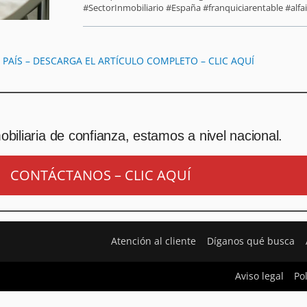
#SectorInmobiliario #España #franquiciarentable #alfai
L PAÍS – DESCARGA EL ARTÍCULO COMPLETO – CLIC AQUÍ
biliaria de confianza, estamos a nivel nacional.
CONTÁCTANOS – CLIC AQUÍ
Atención al cliente
Díganos qué busca
Aviso legal
Po