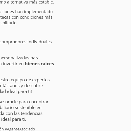
mo alternativa más estable.
raciones han implementado
otecas con condiciones más
olitario.
 compradores individuales
personalizadas para
 invertir en
bienes raíces
estro equipo de expertos
ontáctanos y descubre
d ideal para ti!
sesorarte para encontrar
liario sostenible en
da con las tendencias
ideal para ti.
sión #AgenteAsociado