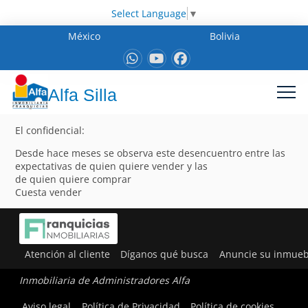
Select Language
▼
México
Bolivia
Alfa Silla
El confidencial:
Desde hace meses se observa este desencuentro entre las
expectativas de quien quiere vender y las
de quien quiere comprar
Cuesta vender
Atención al cliente
Díganos qué busca
Anuncie su inmueb
Inmobiliaria de Administradores Alfa
Aviso legal
Política de Privacidad
Política de cookies