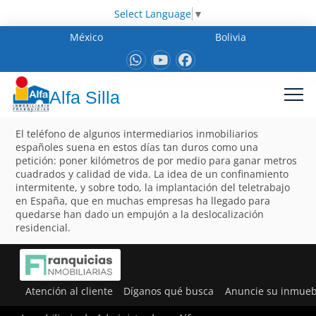
Select Language
▼
México
Bolivia
Alfa Silla
El teléfono de algunos intermediarios inmobiliarios
españoles suena en estos días tan duros como una
petición: poner kilómetros de por medio para ganar metros
cuadrados y calidad de vida. La idea de un confinamiento
intermitente, y sobre todo, la implantación del teletrabajo
en España, que en muchas empresas ha llegado para
quedarse han dado un empujón a la deslocalización
residencial.
Atención al cliente
Díganos qué busca
Anuncie su inmueb