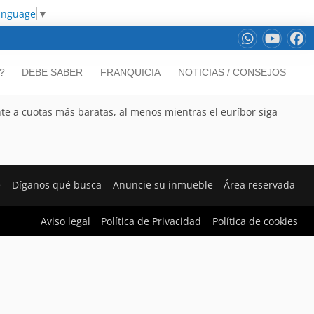
Language
▼
?
DEBE SABER
FRANQUICIA
NOTICIAS / CONSEJOS
ente a cuotas más baratas, al menos mientras el euríbor siga
e
Díganos qué busca
Anuncie su inmueble
Área reservada
Aviso legal
Política de Privacidad
Política de cookies