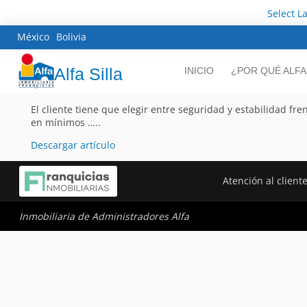
Select 
México
Bolivia
Alfa Silla
INICIO
¿POR QUÉ ALFA
El cliente tiene que elegir entre seguridad y estabilidad fr
en mínimos …..
Descargar artículo
Atención al client
Inmobiliaria de Administradores Alfa