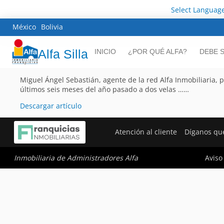
Select Languag
México
Bolivia
Alfa Silla
INICIO
¿POR QUÉ ALFA?
DEBE 
Miguel Ángel Sebastián, agente de la red Alfa Inmobiliaria, p
últimos seis meses del año pasado a dos velas ……
Descargar artículo
Atención al cliente
Díganos qu
Aviso
Inmobiliaria de Administradores Alfa