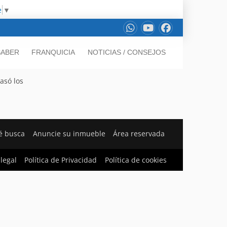
e
▼
SABER
FRANQUICIA
NOTICIAS / CONSEJOS
asó los
é busca
Anuncie su inmueble
Área reservada
 legal
Política de Privacidad
Política de cookies