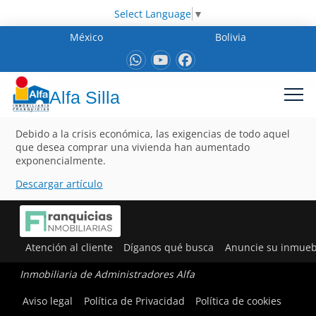
Select Language
▼
México
Bolivia
Alfa Silla
Debido a la crisis económica, las exigencias de todo aquel
que desea comprar una vivienda han aumentado
exponencialmente.
Descargar artículo
Atención al cliente
Díganos qué busca
Anuncie su inmueb
Inmobiliaria de Administradores Alfa
Aviso legal
Política de Privacidad
Política de cookies