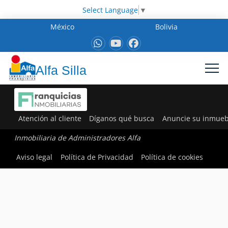
Select Language
▼
México
Bolivia
Alfa Silla
Atención al cliente
Díganos qué busca
Anuncie su inmueb
Inmobiliaria de Administradores Alfa
Aviso legal
Política de Privacidad
Política de cookies