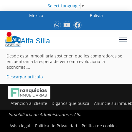
Select Language
▼
México
Bolivia
Alfa Silla
Desde esta inmobiliaria sostienen que los compradores se
encuentran a la espera de ver cómo evoluciona la
economía….
Descargar artículo
Atención al cliente
Díganos qué busca
Anuncie su inmueb
Inmobiliaria de Administradores Alfa
Aviso legal
Política de Privacidad
Política de cookies