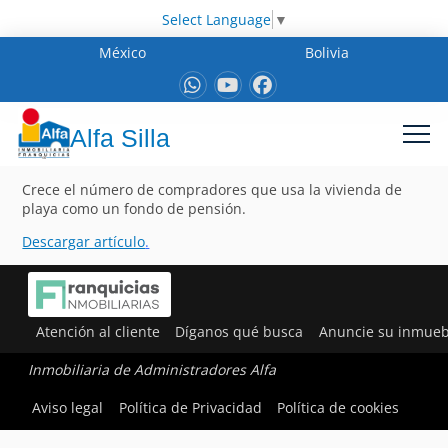
Select Language
▼
México
Bolivia
Alfa Silla
Crece el número de compradores que usa la vivienda de
playa como un fondo de pensión.
Descargar artículo
.
Atención al cliente
Díganos qué busca
Anuncie su inmueb
Inmobiliaria de Administradores Alfa
Aviso legal
Política de Privacidad
Política de cookies