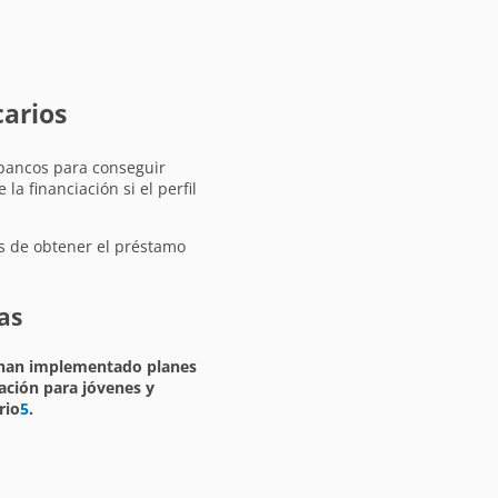
carios
 bancos para conseguir
a financiación si el perfil
es de obtener el préstamo
as
han implementado planes
iación para jóvenes y
rio
5
.