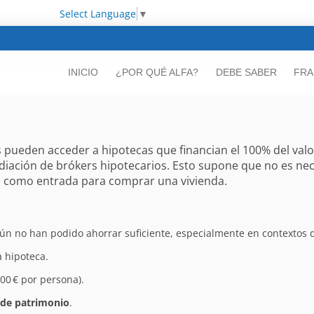
Select Language
▼
INICIO
¿POR QUÉ ALFA?
DEBE SABER
FRA
pueden acceder a hipotecas que financian el 100% del valor 
mediación de brókers hipotecarios. Esto supone que no es ne
e como entrada para comprar una vivienda.
aún no han podido ahorrar suficiente, especialmente en contextos d
 hipoteca.
00 € por persona).
€ de patrimonio
.