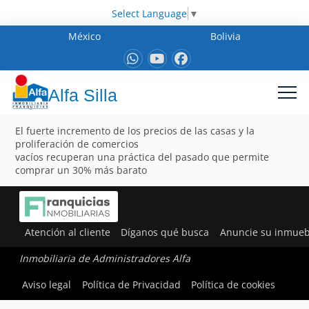
Select Language
▼
México
Bolivia
Alfa Silla
El fuerte incremento de los precios de las casas y la
proliferación de comercios
vacíos recuperan una práctica del pasado que permite
comprar un 30% más barato
Atención al cliente
Díganos qué busca
Anuncie su inmueb
Inmobiliaria de Administradores Alfa
Aviso legal
Política de Privacidad
Política de cookies