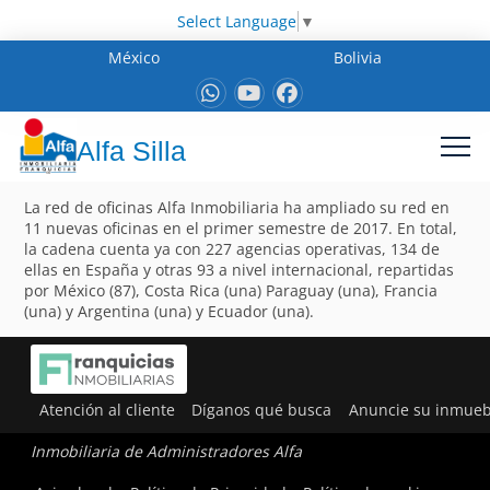
Select Language
▼
México
Bolivia
Alfa Silla
La red de oficinas Alfa Inmobiliaria ha ampliado su red en
11 nuevas oficinas en el primer semestre de 2017. En total,
la cadena cuenta ya con 227 agencias operativas, 134 de
ellas en España y otras 93 a nivel internacional, repartidas
por México (87), Costa Rica (una) Paraguay (una), Francia
(una) y Argentina (una) y Ecuador (una).
Atención al cliente
Díganos qué busca
Anuncie su inmueb
Inmobiliaria de Administradores Alfa