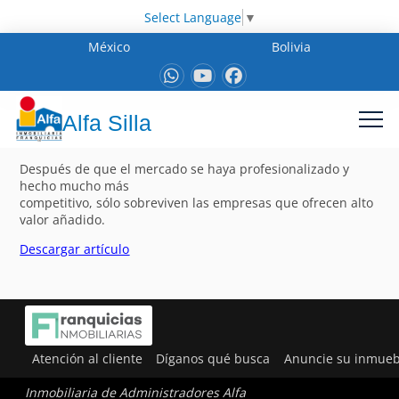
Select Language
▼
México
Bolivia
Alfa Silla
Después de que el mercado se haya profesionalizado y
hecho mucho más
competitivo, sólo sobreviven las empresas que ofrecen alto
valor añadido.
Descargar artículo
Atención al cliente
Díganos qué busca
Anuncie su inmueb
Inmobiliaria de Administradores Alfa