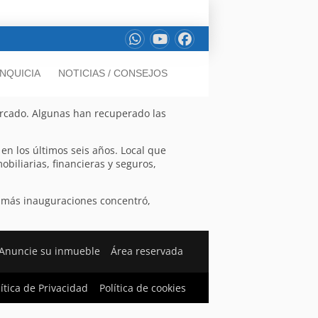
NQUICIA
NOTICIAS / CONSEJOS
ercado. Algunas han recuperado las
en los últimos seis años. Local que
biliarias, financieras y seguros,
e más inauguraciones concentró,
Anuncie su inmueble
Área reservada
lítica de Privacidad
Política de cookies