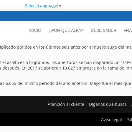
Select Language
▼
INICIO
¿POR QUÉ ALFA?
DEBE SABER
FRA
iplicado por dos en los últimos seis años por el nuevo auge del m
Y el asalto es a lo grande. Las aperturas se han disparado un 100% 
as después. En 2017 se abrieron 10.627 empresas en la rama de inmo
a las 6.655 del mismo periodo del año anterior. Mayo fue el mes qu
Atención al cliente
Díganos qué busca
Aviso legal
Po