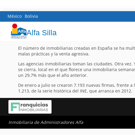
México
Bolivia
Alfa Silla
El número de inmobiliarias creadas en España se ha mult
malas prácticas y la venta agresiva.
Las agencias inmobiliarias toman las ciudades. Otra vez. 
se cierra, local en el que florece una inmobiliaria seman
un 29,7% más que el año anterior.
De enero a julio se crearon 7.193 nuevas firmas, frente 
1.213, de la serie histórica del INE, que arranca en 2012.
Inmobiliaria de Administradores Alfa