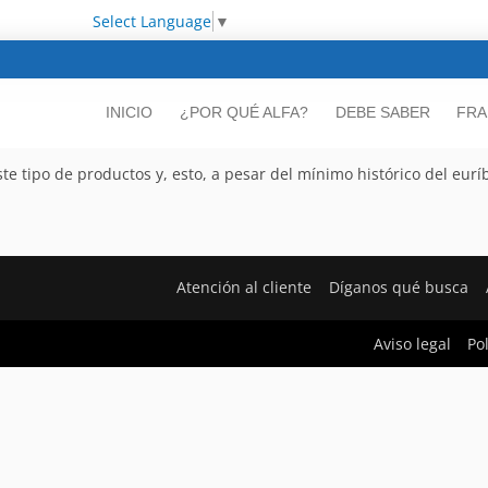
Select Language
▼
INICIO
¿POR QUÉ ALFA?
DEBE SABER
FRA
 tipo de productos y, esto, a pesar del mínimo histórico del eurí
Atención al cliente
Díganos qué busca
Aviso legal
Po