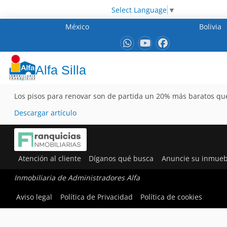
Select Language
▼
México
Bolivia
Alfa Silla
Los pisos para renovar son de partida un 20% más baratos que
Descargar artículo
Atención al cliente
Díganos qué busca
Anuncie su inmueb
Inmobiliaria de Administradores Alfa
Aviso legal
Política de Privacidad
Política de cookies