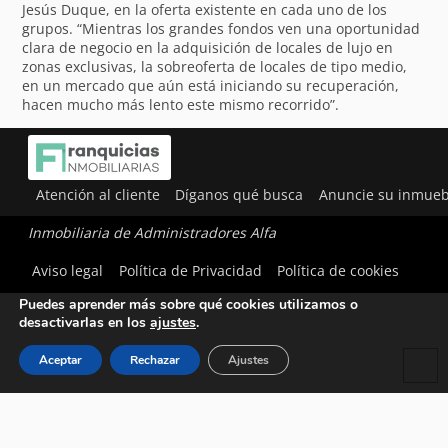
Jesús Duque, en la oferta existente en cada uno de los
grupos. “Mientras los grandes fondos ven una oportunidad
clara de negocio en la adquisición de locales de lujo en
zonas exclusivas, la sobreoferta de locales de tipo medio,
en un mercado que aún está iniciando su recuperación,
hacen mucho más lento este mismo recorrido”.
Atención al cliente
Díganos qué busca
Anuncie su inmueb
Inmobiliaria de Administradores Alfa
Utilizamos cookies para ofrecerte la mejor experiencia en
Aviso legal
Política de Privacidad
Política de cookies
nuestra web.
Puedes aprender más sobre qué cookies utilizamos o
desactivarlas en los
ajustes
.
Aceptar
Rechazar
Ajustes