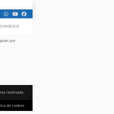
/ CONSEJOS
 optan por
rea reservada
tica de cookies