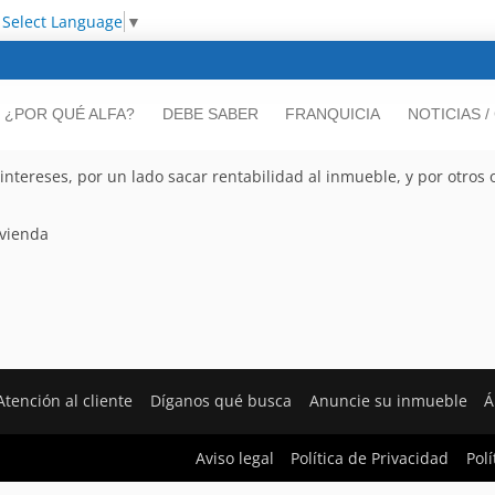
Select Language
▼
¿POR QUÉ ALFA?
DEBE SABER
FRANQUICIA
NOTICIAS 
intereses, por un lado sacar rentabilidad al inmueble, y por otros
ivienda
Atención al cliente
Díganos qué busca
Anuncie su inmueble
Á
Aviso legal
Política de Privacidad
Polí