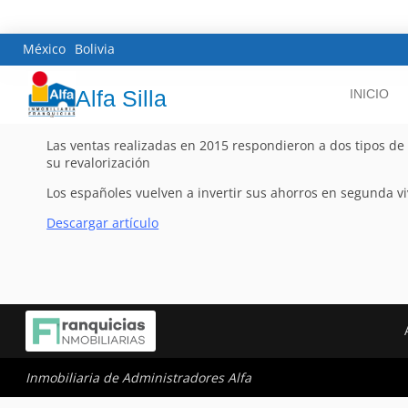
México
Bolivia
Alfa Silla
INICIO
Las ventas realizadas en 2015 respondieron a dos tipos de 
su revalorización
Los españoles vuelven a invertir sus ahorros en segunda v
Descargar artículo
Inmobiliaria de Administradores Alfa