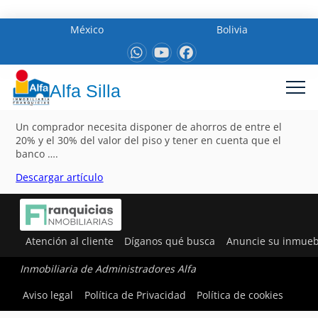
México
Bolivia
Alfa Silla
Un comprador necesita disponer de ahorros de entre el
20% y el 30% del valor del piso y tener en cuenta que el
banco ….
Descargar artículo
Atención al cliente
Díganos qué busca
Anuncie su inmueb
Inmobiliaria de Administradores Alfa
Aviso legal
Política de Privacidad
Política de cookies