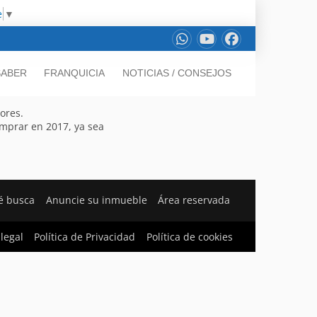
e
▼
SABER
FRANQUICIA
NOTICIAS / CONSEJOS
ores.
mprar en 2017, ya sea
é busca
Anuncie su inmueble
Área reservada
 legal
Política de Privacidad
Política de cookies