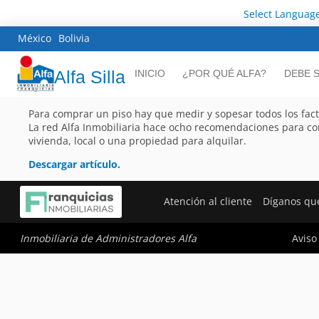
Select Languag
México
Bolivia
Alfa Silla
INICIO
¿POR QUÉ ALFA?
DEBE 
Para comprar un piso hay que medir y sopesar todos los fact
La red Alfa Inmobiliaria hace ocho recomendaciones para co
vivienda, local o una propiedad para alquilar.
Descargar artículo.
Atención al cliente
Díganos qu
Aviso
Inmobiliaria de Administradores Alfa