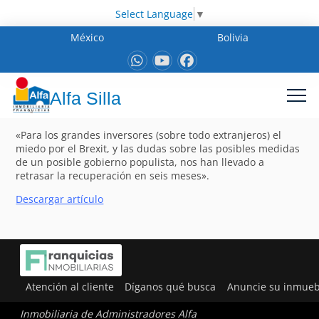
Select Language
▼
México
Bolivia
Alfa Silla
«Para los grandes inversores (sobre todo extranjeros) el
miedo por el Brexit, y las dudas sobre las posibles medidas
de un posible gobierno populista, nos han llevado a
retrasar la recuperación en seis meses».
Descargar artículo
Atención al cliente
Díganos qué busca
Anuncie su inmueb
Inmobiliaria de Administradores Alfa