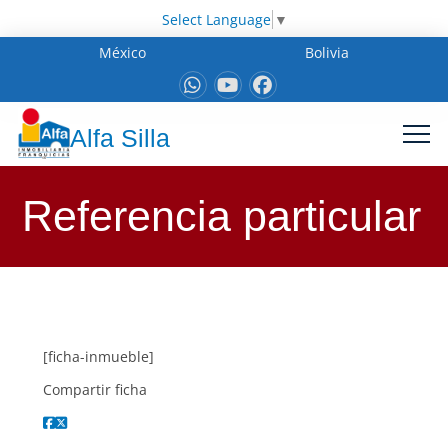
Select Language
▼
México
Bolivia
Alfa Silla
Referencia particular
[ficha-inmueble]
Compartir ficha