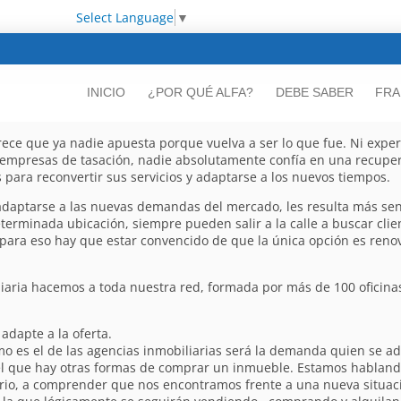
Select Language
▼
INICIO
¿POR QUÉ ALFA?
DEBE SABER
FRA
ce que ya nadie apuesta porque vuelva a ser lo que fue. Ni experto
ni empresas de tasación, nadie absolutamente confía en una recuper
para reconvertir sus servicios y adaptarse a los nuevos tiempos.
adaptarse a las nuevas demandas del mercado, les resulta más senci
terminada ubicación, siempre pueden salir a la calle a buscar cli
 para eso hay que estar convencido de que la única opción es reno
aria hacemos a toda nuestra red, formada por más de 100 oficinas r
adapte a la oferta.
es el de las agencias inmobiliarias será la demanda quien se ada
 que hay otras formas de comprar un inmueble. Estamos hablando
ario, a comprender que nos encontramos frente a una nueva situac