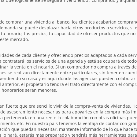
la que lógicamente se seguirán vendiendo , comprando y alquilan
o de comprar una vivienda al banco, los clientes acabarían compran
 demanda se puede desplazar hacia otros productos o servicios, si
s, tu horario, tus precios, tu capacidad de ofrecer productos que no
 este mercado.
idades de cada cliente y ofreciendo precios adaptados a cada servi
 contratará los servicios de una agencia y está se ocupará de todo
nar la venta en el notario. Si un comprador no compra a través de
nes se realizan directamente entre particulares, sin tener en cuen
á vendiendo su casa y es aquí donde las agencias pueden colaborar 
anterior, el propietario tendrá el trato directamente con el compra
os honorarios serán menores.
 fuerte que era sencillo vivir de la compra-venta de viviendas. Ho
s de asesoramiento necesarias para apoyarles en la compra más imp
La pertenencia en una red o la colaboración con otras oficinas pue
imiento, etc. En nuestro país tenemos la ventaja de contar con gra
mación que puedan necesitar, mantente informado de lo que hace t
s lo hará, estarás más preparado y tendrás más herramientas para