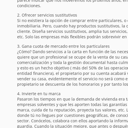
parece indicar que nos moveremos los próximos años, en 
condiciones.
2. Ofrecer servicios sustitutivos
Si no existiera la opción de comprar entre particulares, 
inmobiliaria. Pero, cuando hay productos sustitutivos, la
cliente. Diseña servicios sustitutivos, amplia tus servicio
etc. Solo las empresas más flexibles podrán sobrevivir en
3. Gana cuota de mercado entre los particulares
¿Cómo? Dando servicios a la carta en función de las neces
quiere que un profesional se ocupe de la venta de su casa
comercialización y toda la gestión documental hasta culmi
y esto es un hecho objetivo ( más del 50% de las operacio
entidad financiera), el propietario por su cuenta acabar
vender su casa, evidentemente el servicio no será como el 
propietario se descuenta de los honorarios y por tanto l
4. Invierte en tu marca
Pasaron los tiempos en que la demanda de vivienda era tan
empresas solventes y que les aporten todas las garantía
marca, cuida de tu reputación, proyecta tus valores, etc. 
donde tú no llegues por cuestiones geográficas, de conoc
sector. Conócelos, colabora con ellos aportando la infor
guardia. Cuando la situación mejore, que antes o despué