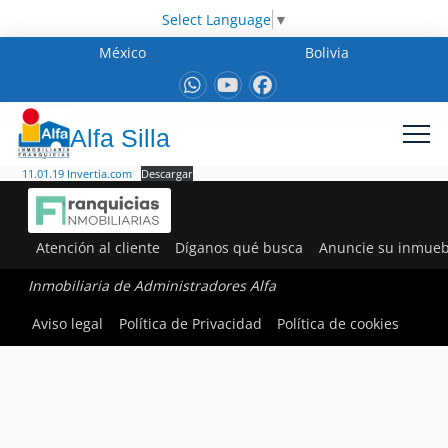
Select Language
▼
México
Bolivia
Alfa Silla
11.01.19 Invertia.com
Descargar
Atención al cliente
Díganos qué busca
Anuncie su inmueb
Inmobiliaria de Administradores Alfa
Aviso legal
Política de Privacidad
Política de cookies