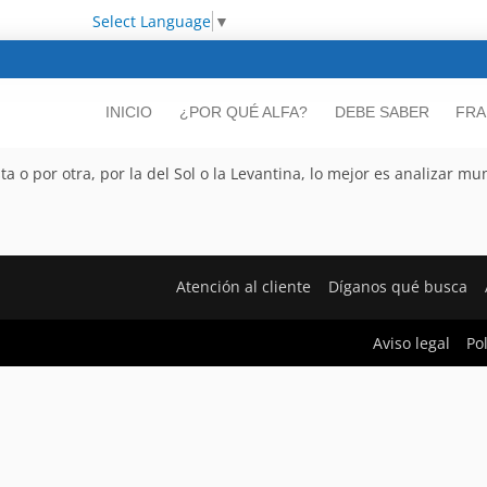
Select Language
▼
INICIO
¿POR QUÉ ALFA?
DEBE SABER
FRA
o por otra, por la del Sol o la Levantina, lo mejor es analizar mu
Atención al cliente
Díganos qué busca
Aviso legal
Po