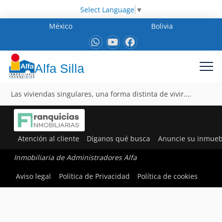
Select Language
▼
México
Bolivia
Alfa Silla
Las viviendas singulares, una forma distinta de vivir….
Atención al cliente
Díganos qué busca
Anuncie su inmueb
Inmobiliaria de Administradores Alfa
Aviso legal
Política de Privacidad
Política de cookies